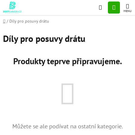
Přejít
Hledat
NÁKUP
na
obsah
KOŠÍK
Domů
/
Díly pro posuvy drátu
Díly pro posuvy drátu
Produkty teprve připravujeme.
Můžete se ale podívat na ostatní kategorie.