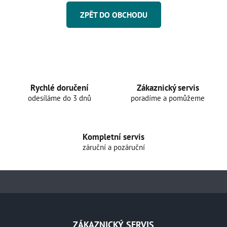
ZPĚT DO OBCHODU
Rychlé doručení
Zákaznický servis
odesíláme do 3 dnů
poradíme a pomůžeme
Kompletní servis
záruční a pozáruční
Z
á
ZÁKAZNICKÝ SERVIS