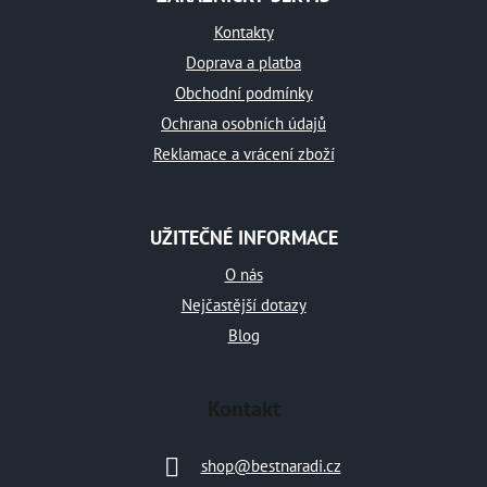
p
a
Kontakty
t
Doprava a platba
Obchodní podmínky
í
Ochrana osobních údajů
Reklamace a vrácení zboží
UŽITEČNÉ INFORMACE
O nás
Nejčastější dotazy
Blog
Kontakt
shop
@
bestnaradi.cz