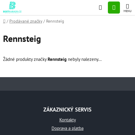
Přejít
Hledat
NÁKUP
na
obsah
KOŠÍK
Domů
/
Prodávané značky
/
Rennsteig
Rennsteig
Žádné produkty značky
Rennsteig
nebyly nalezeny...
Z
á
ZÁKAZNICKÝ SERVIS
p
a
Kontakty
t
Doprava a platba