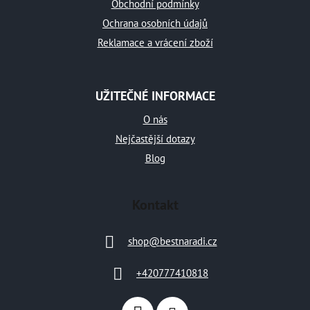
Obchodní podmínky
í
Ochrana osobních údajů
Reklamace a vrácení zboží
UŽITEČNÉ INFORMACE
O nás
Nejčastější dotazy
Blog
Kontakt
shop
@
bestnaradi.cz
+420777410818