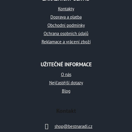
p
a
Kontakty
t
Doprava a platba
Obchodní podmínky
í
Ochrana osobních údajů
Reklamace a vrácení zboží
UŽITEČNÉ INFORMACE
O nás
Nejčastější dotazy
Blog
Kontakt
shop
@
bestnaradi.cz