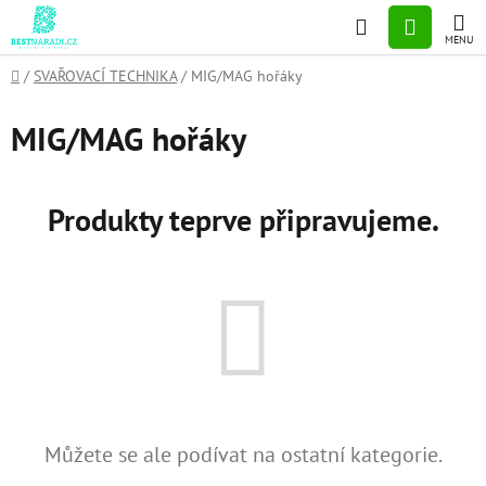
Přejít
Hledat
NÁKUP
na
obsah
KOŠÍK
Domů
/
SVAŘOVACÍ TECHNIKA
/
MIG/MAG hořáky
MIG/MAG hořáky
Produkty teprve připravujeme.
Můžete se ale podívat na ostatní kategorie.