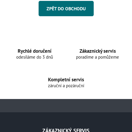
ZPĚT DO OBCHODU
Rychlé doručení
Zákaznický servis
odesíláme do 3 dnů
poradíme a pomůžeme
Kompletní servis
záruční a pozáruční
Z
á
ZÁKAZNICKÝ SERVIS