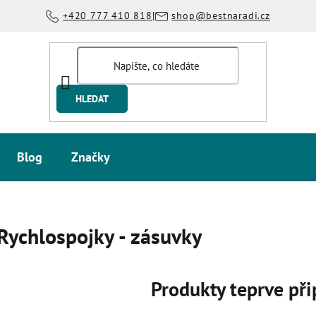
+420 777 410 818
|
shop@bestnaradi.cz
HLEDAT
Blog
Značky
Rychlospojky - zásuvky
Produkty teprve př