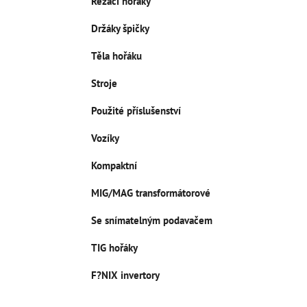
Řezací hořáky
Držáky špičky
Těla hořáku
Stroje
Použité příslušenství
Vozíky
Kompaktní
MIG/MAG transformátorové
Se snímatelným podavačem
TIG hořáky
F?NIX invertory