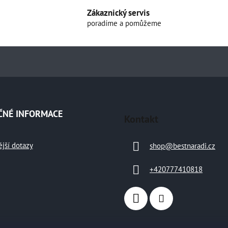
Zákaznický servis
poradíme a pomůžeme
ČNÉ INFORMACE
Kontakt
ější dotazy
shop
@
bestnaradi.cz
+420777410818