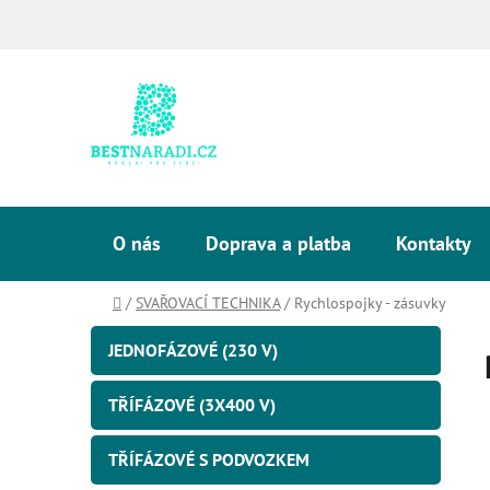
Přejít
na
obsah
O nás
Doprava a platba
Kontakty
Domů
/
SVAŘOVACÍ TECHNIKA
/
Rychlospojky - zásuvky
P
K
Přeskočit
JEDNOFÁZOVÉ (230 V)
kategorie
a
o
t
s
TŘÍFÁZOVÉ (3X400 V)
e
t
g
o
TŘÍFÁZOVÉ S PODVOZKEM
r
r