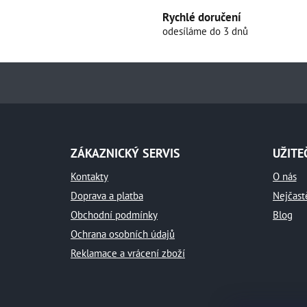
Rychlé doručení
odesíláme do 3 dnů
Z
á
p
a
t
ZÁKAZNICKÝ SERVIS
UŽITE
í
Kontakty
O nás
Doprava a platba
Nejčast
Obchodní podmínky
Blog
Ochrana osobních údajů
Reklamace a vrácení zboží