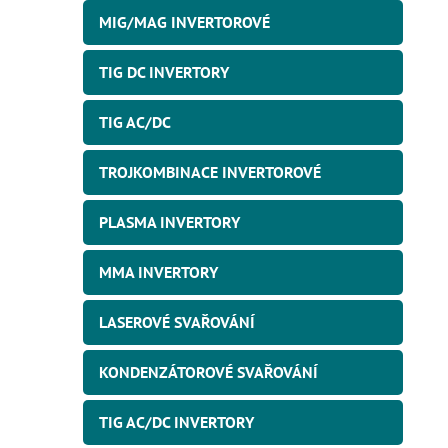
a
i
MIG/MAG INVERTOROVÉ
e
n
n
TIG DC INVERTORY
í
TIG AC/DC
p
a
TROJKOMBINACE INVERTOROVÉ
n
e
PLASMA INVERTORY
l
MMA INVERTORY
LASEROVÉ SVAŘOVÁNÍ
KONDENZÁTOROVÉ SVAŘOVÁNÍ
TIG AC/DC INVERTORY