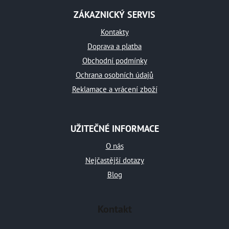
á
ZÁKAZNICKÝ SERVIS
p
a
Kontakty
t
Doprava a platba
Obchodní podmínky
í
Ochrana osobních údajů
Reklamace a vrácení zboží
UŽITEČNÉ INFORMACE
O nás
Nejčastější dotazy
Blog
Kontakt