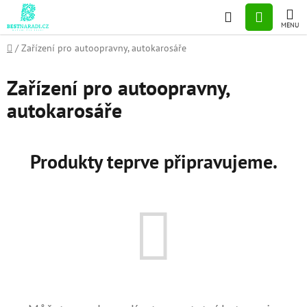
Přejít
Hledat
NÁKUP
na
obsah
KOŠÍK
Domů
/
Zařízení pro autoopravny, autokarosáře
Zařízení pro autoopravny,
autokarosáře
Produkty teprve připravujeme.