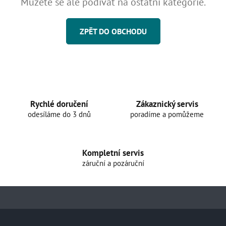
Můžete se ale podívat na ostatní kategorie.
ZPĚT DO OBCHODU
Rychlé doručení
Zákaznický servis
odesíláme do 3 dnů
poradíme a pomůžeme
Kompletní servis
záruční a pozáruční
Z